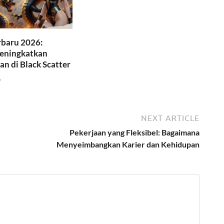
rbaru 2026:
Meningkatkan
n di Black Scatter
6
NEXT ARTICLE
Pekerjaan yang Fleksibel: Bagaimana
Menyeimbangkan Karier dan Kehidupan