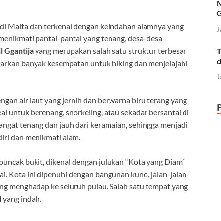
M
G
 di Malta dan terkenal dengan keindahan alamnya yang
J
menikmati pantai-pantai yang tenang, desa-desa
l Ggantija
yang merupakan salah satu struktur terbesar
T
d
awarkan banyak kesempatan untuk hiking dan menjelajahi
J
ngan air laut yang jernih dan berwarna biru terang yang
l untuk berenang, snorkeling, atau sekadar bersantai di
angat tenang dan jauh dari keramaian, sehingga menjadi
iri dan menikmati alam.
 puncak bukit, dikenal dengan julukan “Kota yang Diam”
. Kota ini dipenuhi dengan bangunan kuno, jalan-jalan
ng menghadap ke seluruh pulau. Salah satu tempat yang
l
yang indah.