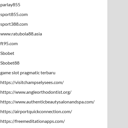
parlay855
sport855.com
sport388.com
www.ratubola88.asia
ft95.com
Sbobet
Sbobet88
game slot pragmatic terbaru
https://visitchampselysees.com/
https://www.angleorthodontist.org/
https://www.authenticbeautysalonandspa.com/
https://airportquickconnection.com/
https://freemeditationapps.com/