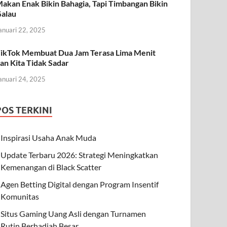
akan Enak Bikin Bahagia, Tapi Timbangan Bikin
alau
anuari 22, 2025
ikTok Membuat Dua Jam Terasa Lima Menit
an Kita Tidak Sadar
anuari 24, 2025
POS TERKINI
Inspirasi Usaha Anak Muda
Update Terbaru 2026: Strategi Meningkatkan
Kemenangan di Black Scatter
Agen Betting Digital dengan Program Insentif
Komunitas
Situs Gaming Uang Asli dengan Turnamen
Rutin Berhadiah Besar