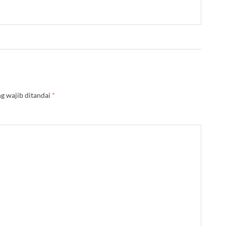
g wajib ditandai
*