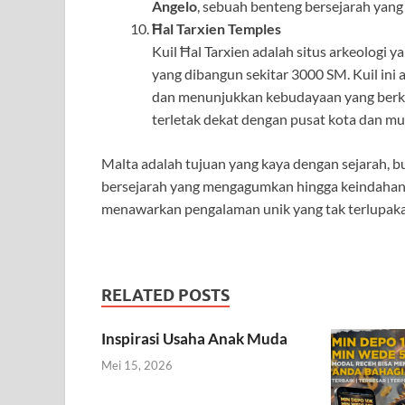
Angelo
, sebuah benteng bersejarah yang
Ħal Tarxien Temples
Kuil Ħal Tarxien adalah situs arkeologi 
yang dibangun sekitar 3000 SM. Kuil ini a
dan menunjukkan kebudayaan yang berkemb
terletak dekat dengan pusat kota dan mu
Malta adalah tujuan yang kaya dengan sejarah, bu
bersejarah yang mengagumkan hingga keindahan 
menawarkan pengalaman unik yang tak terlupaka
RELATED POSTS
Inspirasi Usaha Anak Muda
Mei 15, 2026