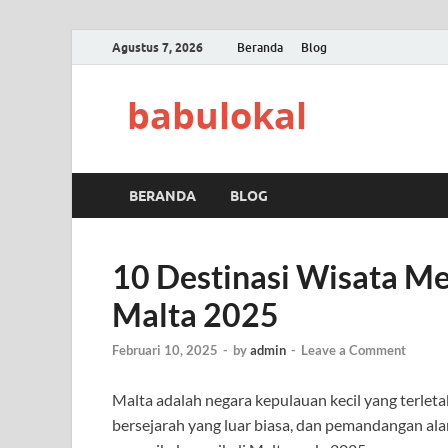
Agustus 7, 2026
Beranda
Blog
babulokal
BERANDA
BLOG
10 Destinasi Wisata M
Malta 2025
Februari 10, 2025
-
by
admin
-
Leave a Comment
Malta adalah negara kepulauan kecil yang terletak
bersejarah yang luar biasa, dan pemandangan ala