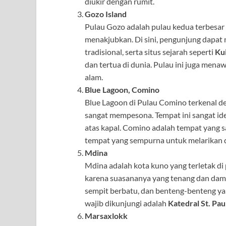
diukir dengan rumit.
Gozo Island
Pulau Gozo adalah pulau kedua terbesar
menakjubkan. Di sini, pengunjung dapat 
tradisional, serta situs sejarah seperti
Kui
dan tertua di dunia. Pulau ini juga men
alam.
Blue Lagoon, Comino
Blue Lagoon di Pulau Comino terkenal de
sangat mempesona. Tempat ini sangat idea
atas kapal. Comino adalah tempat yang s
tempat yang sempurna untuk melarikan d
Mdina
Mdina adalah kota kuno yang terletak di
karena suasananya yang tenang dan damai
sempit berbatu, dan benteng-benteng ya
wajib dikunjungi adalah
Katedral St. Pau
Marsaxlokk