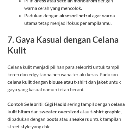
Pilih
dress atau setelan monokrom
dengan
warna cerah yang mencolok.
Padukan dengan
aksesori netral
agar warna
utama tetap menjadi fokus penampilanmu.
7.
Gaya Kasual dengan Celana
Kulit
Celana kulit menjadi pilihan para selebriti untuk tampil
keren dan edgy tanpa berusaha terlalu keras. Padukan
celana kulit
dengan
blouse atau t-shirt
dan
jaket
untuk
gaya yang kasual namun tetap berani.
Contoh Selebriti
:
Gigi Hadid
sering tampil dengan
celana
kulit hitam
dan
sweater oversized
atau
t-shirt graphic
,
dipadukan dengan
boots
atau
sneakers
untuk tampilan
street style yang chic.