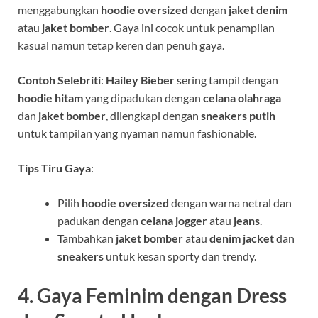
menggabungkan
hoodie oversized
dengan
jaket denim
atau
jaket bomber
. Gaya ini cocok untuk penampilan
kasual namun tetap keren dan penuh gaya.
Contoh Selebriti
:
Hailey Bieber
sering tampil dengan
hoodie hitam
yang dipadukan dengan
celana olahraga
dan
jaket bomber
, dilengkapi dengan
sneakers putih
untuk tampilan yang nyaman namun fashionable.
Tips Tiru Gaya
:
Pilih
hoodie oversized
dengan warna netral dan
padukan dengan
celana jogger
atau
jeans
.
Tambahkan
jaket bomber
atau
denim jacket
dan
sneakers
untuk kesan sporty dan trendy.
4.
Gaya Feminim dengan Dress