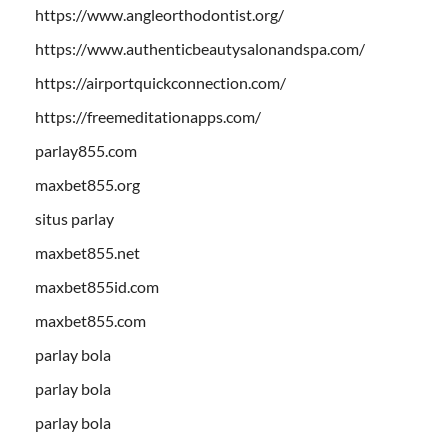
https://www.angleorthodontist.org/
https://www.authenticbeautysalonandspa.com/
https://airportquickconnection.com/
https://freemeditationapps.com/
parlay855.com
maxbet855.org
situs parlay
maxbet855.net
maxbet855id.com
maxbet855.com
parlay bola
parlay bola
parlay bola