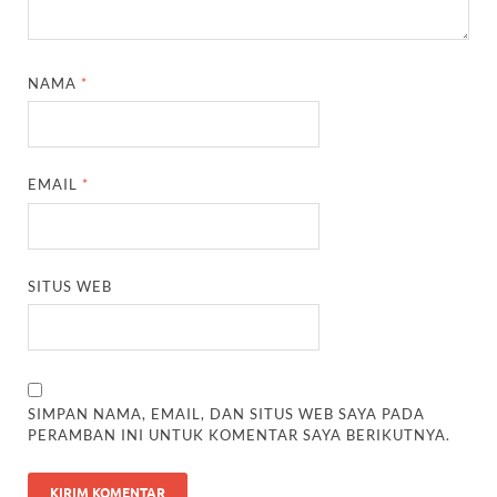
NAMA
*
EMAIL
*
SITUS WEB
SIMPAN NAMA, EMAIL, DAN SITUS WEB SAYA PADA
PERAMBAN INI UNTUK KOMENTAR SAYA BERIKUTNYA.