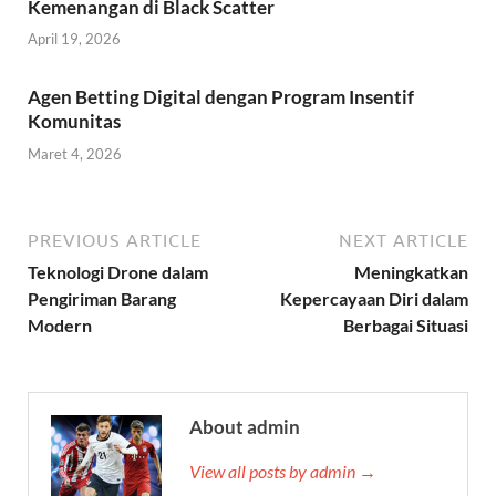
Kemenangan di Black Scatter
April 19, 2026
Agen Betting Digital dengan Program Insentif
Komunitas
Maret 4, 2026
PREVIOUS ARTICLE
NEXT ARTICLE
Teknologi Drone dalam
Meningkatkan
Pengiriman Barang
Kepercayaan Diri dalam
Modern
Berbagai Situasi
About admin
View all posts by admin →