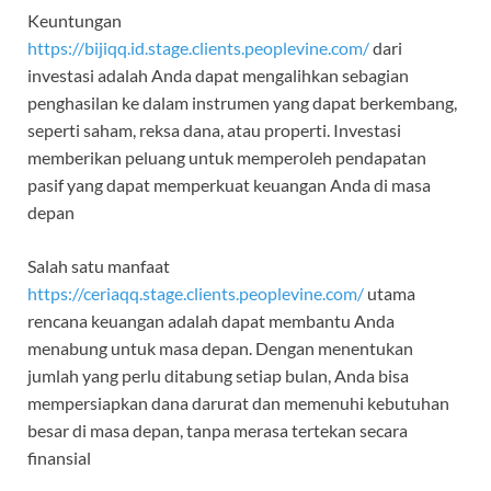
Keuntungan
https://bijiqq.id.stage.clients.peoplevine.com/
dari
investasi adalah Anda dapat mengalihkan sebagian
penghasilan ke dalam instrumen yang dapat berkembang,
seperti saham, reksa dana, atau properti. Investasi
memberikan peluang untuk memperoleh pendapatan
pasif yang dapat memperkuat keuangan Anda di masa
depan
Salah satu manfaat
https://ceriaqq.stage.clients.peoplevine.com/
utama
rencana keuangan adalah dapat membantu Anda
menabung untuk masa depan. Dengan menentukan
jumlah yang perlu ditabung setiap bulan, Anda bisa
mempersiapkan dana darurat dan memenuhi kebutuhan
besar di masa depan, tanpa merasa tertekan secara
finansial