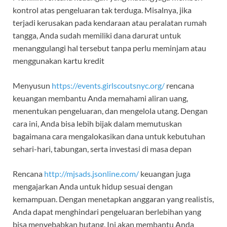
kontrol atas pengeluaran tak terduga. Misalnya, jika
terjadi kerusakan pada kendaraan atau peralatan rumah
tangga, Anda sudah memiliki dana darurat untuk
menanggulangi hal tersebut tanpa perlu meminjam atau
menggunakan kartu kredit
Menyusun
https://events.girlscoutsnyc.org/
rencana
keuangan membantu Anda memahami aliran uang,
menentukan pengeluaran, dan mengelola utang. Dengan
cara ini, Anda bisa lebih bijak dalam memutuskan
bagaimana cara mengalokasikan dana untuk kebutuhan
sehari-hari, tabungan, serta investasi di masa depan
Rencana
http://mjsads.jsonline.com/
keuangan juga
mengajarkan Anda untuk hidup sesuai dengan
kemampuan. Dengan menetapkan anggaran yang realistis,
Anda dapat menghindari pengeluaran berlebihan yang
bisa menyebabkan hutang. Ini akan membantu Anda