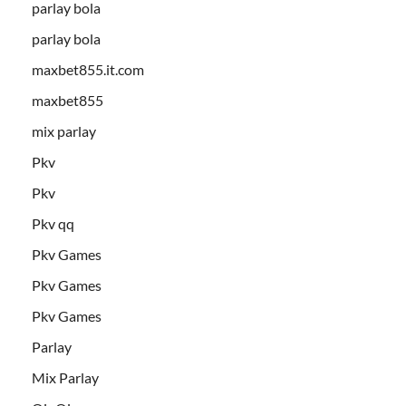
parlay bola
parlay bola
maxbet855.it.com
maxbet855
mix parlay
Pkv
Pkv
Pkv qq
Pkv Games
Pkv Games
Pkv Games
Parlay
Mix Parlay