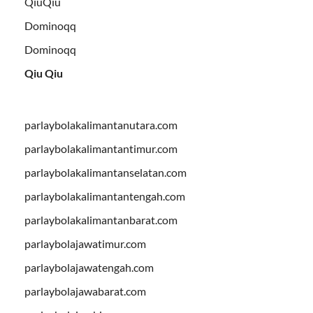
QiuQiu
Dominoqq
Dominoqq
Qiu Qiu
parlaybolakalimantanutara.com
parlaybolakalimantantimur.com
parlaybolakalimantanselatan.com
parlaybolakalimantantengah.com
parlaybolakalimantanbarat.com
parlaybolajawatimur.com
parlaybolajawatengah.com
parlaybolajawabarat.com