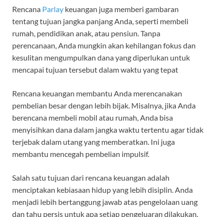
Rencana
Parlay
keuangan juga memberi gambaran
tentang tujuan jangka panjang Anda, seperti membeli
rumah, pendidikan anak, atau pensiun. Tanpa
perencanaan, Anda mungkin akan kehilangan fokus dan
kesulitan mengumpulkan dana yang diperlukan untuk
mencapai tujuan tersebut dalam waktu yang tepat
Rencana keuangan membantu Anda merencanakan
pembelian besar dengan lebih bijak. Misalnya, jika Anda
berencana membeli mobil atau rumah, Anda bisa
menyisihkan dana dalam jangka waktu tertentu agar tidak
terjebak dalam utang yang memberatkan. Ini juga
membantu mencegah pembelian impulsif.
Salah satu tujuan dari rencana keuangan adalah
menciptakan kebiasaan hidup yang lebih disiplin. Anda
menjadi lebih bertanggung jawab atas pengelolaan uang
dan tahu persis untuk apa setiap pengeluaran dilakukan.