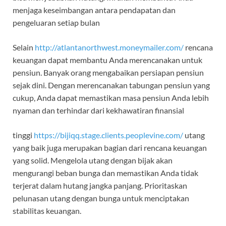
menjaga keseimbangan antara pendapatan dan
pengeluaran setiap bulan
Selain
http://atlantanorthwest.moneymailer.com/
rencana
keuangan dapat membantu Anda merencanakan untuk
pensiun. Banyak orang mengabaikan persiapan pensiun
sejak dini. Dengan merencanakan tabungan pensiun yang
cukup, Anda dapat memastikan masa pensiun Anda lebih
nyaman dan terhindar dari kekhawatiran finansial
tinggi
https://bijiqq.stage.clients.peoplevine.com/
utang
yang baik juga merupakan bagian dari rencana keuangan
yang solid. Mengelola utang dengan bijak akan
mengurangi beban bunga dan memastikan Anda tidak
terjerat dalam hutang jangka panjang. Prioritaskan
pelunasan utang dengan bunga untuk menciptakan
stabilitas keuangan.