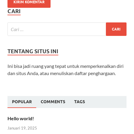
CARI
TENTANG SITUS INI
Ini bisa jadi ruang yang tepat untuk memperkenalkan diri
dan situs Anda, atau menuliskan daftar penghargaan.
POPULAR
COMMENTS
TAGS
Hello world!
Januari 19, 2025