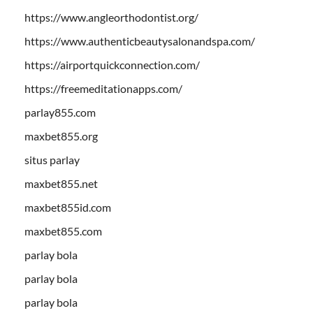
https://www.angleorthodontist.org/
https://www.authenticbeautysalonandspa.com/
https://airportquickconnection.com/
https://freemeditationapps.com/
parlay855.com
maxbet855.org
situs parlay
maxbet855.net
maxbet855id.com
maxbet855.com
parlay bola
parlay bola
parlay bola