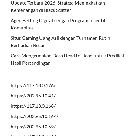
Update Terbaru 2026: Strategi Meningkatkan
Kemenangan di Black Scatter
Agen Betting Digital dengan Program Insentif
Komunitas
Situs Gaming Uang Asli dengan Turnamen Rutin
Berhadiah Besar
Cara Menggunakan Data Head to Head untuk Prediksi
Hasil Pertandingan
https://117.18.0.176/
https://202.95.10.41/
https://117.18.0.168/
https://202.95.10.164/
https://202.95.10.59/