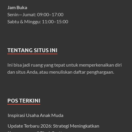
Jam Buka
Senin—Jumat: 09:00–17:00
Sabtu & Minggu: 11:00–15:00
TENTANG SITUS INI
Ini bisa jadi ruang yang tepat untuk memperkenalkan diri
dan situs Anda, atau menuliskan daftar penghargaan.
POS TERKINI
Inspirasi Usaha Anak Muda
Update Terbaru 2026: Strategi Meningkatkan