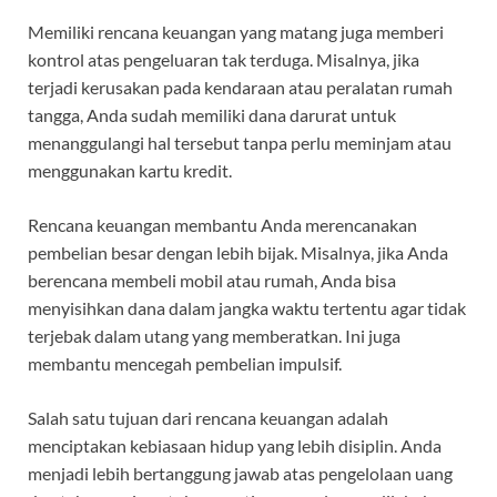
Memiliki rencana keuangan yang matang juga memberi
kontrol atas pengeluaran tak terduga. Misalnya, jika
terjadi kerusakan pada kendaraan atau peralatan rumah
tangga, Anda sudah memiliki dana darurat untuk
menanggulangi hal tersebut tanpa perlu meminjam atau
menggunakan kartu kredit.
Rencana keuangan membantu Anda merencanakan
pembelian besar dengan lebih bijak. Misalnya, jika Anda
berencana membeli mobil atau rumah, Anda bisa
menyisihkan dana dalam jangka waktu tertentu agar tidak
terjebak dalam utang yang memberatkan. Ini juga
membantu mencegah pembelian impulsif.
Salah satu tujuan dari rencana keuangan adalah
menciptakan kebiasaan hidup yang lebih disiplin. Anda
menjadi lebih bertanggung jawab atas pengelolaan uang