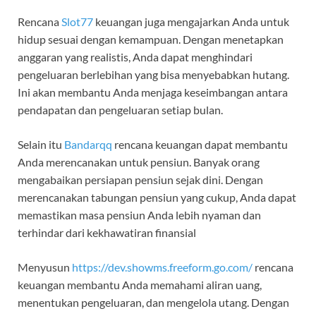
Rencana
Slot77
keuangan juga mengajarkan Anda untuk
hidup sesuai dengan kemampuan. Dengan menetapkan
anggaran yang realistis, Anda dapat menghindari
pengeluaran berlebihan yang bisa menyebabkan hutang.
Ini akan membantu Anda menjaga keseimbangan antara
pendapatan dan pengeluaran setiap bulan.
Selain itu
Bandarqq
rencana keuangan dapat membantu
Anda merencanakan untuk pensiun. Banyak orang
mengabaikan persiapan pensiun sejak dini. Dengan
merencanakan tabungan pensiun yang cukup, Anda dapat
memastikan masa pensiun Anda lebih nyaman dan
terhindar dari kekhawatiran finansial
Menyusun
https://dev.showms.freeform.go.com/
rencana
keuangan membantu Anda memahami aliran uang,
menentukan pengeluaran, dan mengelola utang. Dengan