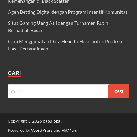
Kemenangan di Black Scatter
Agen Betting Digital dengan Program Insentif Komunitas
Situs Gaming Uang Asli dengan Turnamen Rutin
Berhadiah Besar
Cara Menggunakan Data Head to Head untuk Prediksi
Hasil Pertandingan
CARI
Copyright © 2026
babulokal
.
Powered by
WordPress
and
HitMag
.