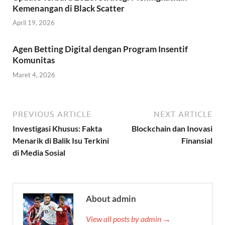
Kemenangan di Black Scatter
April 19, 2026
Agen Betting Digital dengan Program Insentif
Komunitas
Maret 4, 2026
PREVIOUS ARTICLE
NEXT ARTICLE
Investigasi Khusus: Fakta
Blockchain dan Inovasi
Menarik di Balik Isu Terkini
Finansial
di Media Sosial
About admin
View all posts by admin →