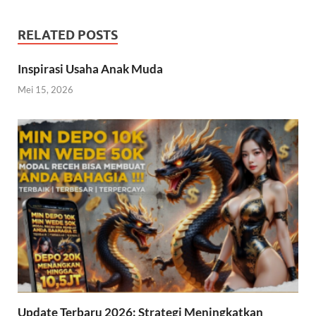
RELATED POSTS
Inspirasi Usaha Anak Muda
Mei 15, 2026
Update Terbaru 2026: Strategi Meningkatkan