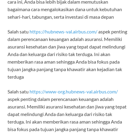
cara ini, Anda bisa lebih bijak dalam memutuskan
bagaimana cara mengalokasikan dana untuk kebutuhan
sehari-hari, tabungan, serta investasi di masa depan
Salah satu
https://hubnews-val.airbus.com/
aspek penting
dalam perencanaan keuangan adalah asuransi. Memiliki
asuransi kesehatan dan jiwa yang tepat dapat melindungi
Anda dan keluarga dari risiko tak terduga. Ini akan
memberikan rasa aman sehingga Anda bisa fokus pada
tujuan jangka panjang tanpa khawatir akan kejadian tak
terduga
Salah satu
https://www-org.hubnews-val.airbus.com/
aspek penting dalam perencanaan keuangan adalah
asuransi. Memiliki asuransi kesehatan dan jiwa yang tepat
dapat melindungi Anda dan keluarga dari risiko tak
terduga. Ini akan memberikan rasa aman sehingga Anda
bisa fokus pada tujuan jangka panjang tanpa khawatir