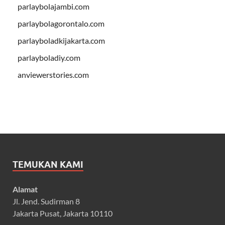
parlaybolajambi.com
parlaybolagorontalo.com
parlayboladkijakarta.com
parlayboladiy.com
anviewerstories.com
TEMUKAN KAMI
Alamat
Jl. Jend. Sudirman 8
Jakarta Pusat, Jakarta 10110