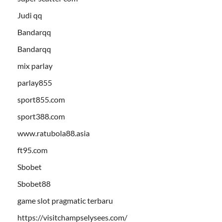
Judi qq
Bandarqq
Bandarqq
mix parlay
parlay855
sport855.com
sport388.com
www.ratubola88.asia
ft95.com
Sbobet
Sbobet88
game slot pragmatic terbaru
https://visitchampselysees.com/